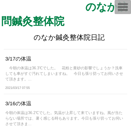
のなか訪
T
o
g
問鍼灸整体院
g
l
e
n
のなか鍼灸整体院日記
a
v
i
g
a
t
3/17の体温
i
o
今朝の体温は36.3℃でした。 花粉と黄砂の影響でしょうか？洗車
n
しても車がすぐ汚れてしまいますね。 今日も張り切ってお伺いさせ
て頂きます。...
2021/03/17 07:55
3/16の体温
今朝の体温は36.2℃でした。気温が上昇して来ていますね。風が当た
らない場所では、暑く感じる時もあります。今日も張り切ってお伺い
させて頂きま...