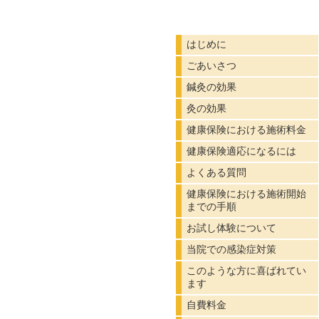
のな
はじめに
ごあいさつ
鍼灸の効果
灸の効果
健康保険における施術料金
健康保険適応になるには
よくある質問
健康保険における施術開始
までの手順
お試し体験について
当院での感染症対策
このような方に喜ばれてい
ます
自費料金