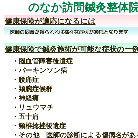
か訪問鍼灸整体
健康保険が適応になるには
医師の同意が得られれば様々な症状が適応となります
健康保険で鍼灸施術が可能な症状の一
・脳血管障害後遺症
・パーキンソン病
・腰痛症
・頚腕症候群
・神経痛
・リュウマチ
・五十肩
・頸椎捻挫後遺症
・その他 医師の診断による傷病名があ