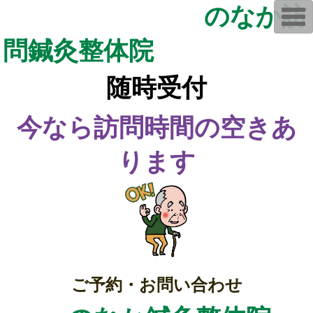
のなか訪
T
o
g
問鍼灸整体院
g
l
e
n
随時受付
a
v
i
g
今なら訪問時間の空きあ
a
t
i
ります
o
n
ご予約・お問い合わせ