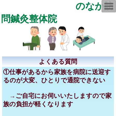
のなか訪
T
o
g
問鍼灸整体院
g
l
e
n
a
v
i
g
a
t
i
o
よくある質問
n
①仕事があるから家族を病院に送迎す
るのが大変、ひとりで通院できない
→ご自宅にお伺いいたしますので家
族の負担が軽くなります