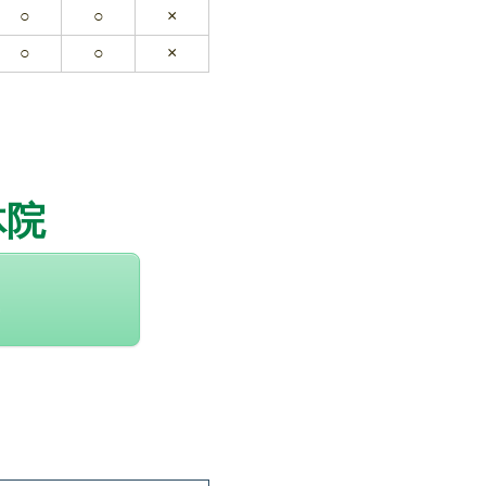
○
○
×
○
○
×
体院
2