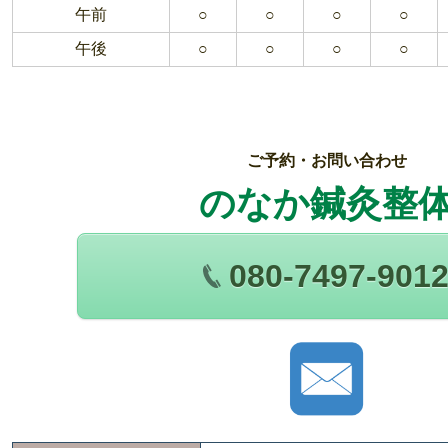
午前
○
○
○
○
午後
○
○
○
○
ご予約・お問い合わせ
のなか鍼灸整
080-7497-901