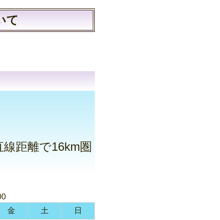
いて
。
線距離で16km圏
00
金
土
日