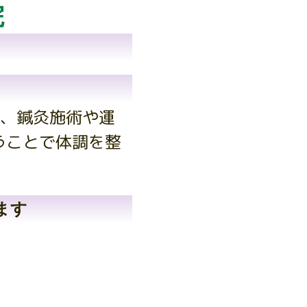
院
、鍼灸施術や運
うことで体調を整
ます