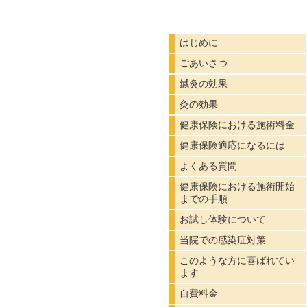
のな
はじめに
ごあいさつ
鍼灸の効果
灸の効果
健康保険における施術料金
健康保険適応になるには
よくある質問
健康保険における施術開始
までの手順
お試し体験について
当院での感染症対策
このような方に喜ばれてい
ます
自費料金