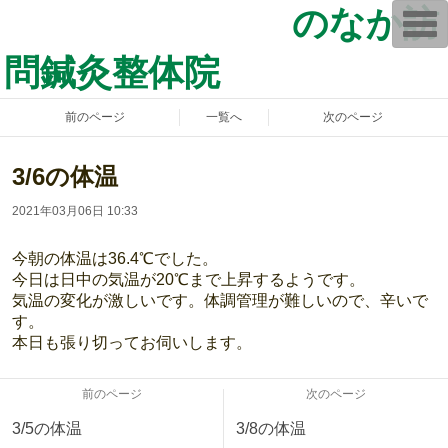
のなか訪
T
o
g
問鍼灸整体院
g
l
e
n
前のページ
一覧へ
次のページ
a
v
i
g
3/6の体温
a
t
2021年03月06日 10:33
i
o
n
今朝の体温は36.4℃でした。
今日は日中の気温が20℃まで上昇するようです。
気温の変化が激しいです。体調管理が難しいので、辛いで
す。
本日も張り切ってお伺いします。
前のページ
次のページ
3/5の体温
3/8の体温