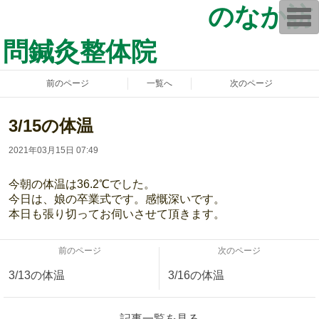
のなか訪
T
o
g
問鍼灸整体院
g
l
e
n
前のページ
一覧へ
次のページ
a
v
i
g
3/15の体温
a
t
2021年03月15日 07:49
i
o
n
今朝の体温は36.2℃でした。
今日は、娘の卒業式です。感慨深いです。
本日も張り切ってお伺いさせて頂きます。
前のページ
次のページ
3/13の体温
3/16の体温
記事一覧を見る