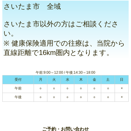
さいたま市 全域
さいたま市以外の方はご相談くださ
い。
※ 健康保険適用での往療は、当院から
直線距離で16km圏内となります。
午前:9:00～12:00 / 午後:14:30～18:00
受付
月
火
水
木
金
土
日
午前
○
○
○
○
○
○
×
午後
○
○
○
○
○
○
×
ご予約・お問い合わせ