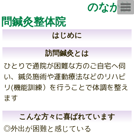
のなか訪
T
o
g
問鍼灸整体院
g
l
e
n
はじめに
a
v
i
g
訪問鍼灸とは
a
t
ひとりで通院が困難な方のご自宅へ伺
i
o
n
い、鍼灸施術や運動療法などのリハビ
リ(機能訓練）を行うことで体調を整え
ます
こんな方々に喜ばれています
◎外出が困難と感じている