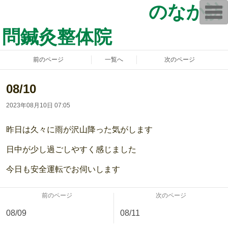
のなか訪
T
o
g
問鍼灸整体院
g
l
e
n
前のページ
一覧へ
次のページ
a
v
i
g
08/10
a
t
2023年08月10日 07:05
i
o
n
昨日は久々に雨が沢山降った気がします
日中が少し過ごしやすく感じました
今日も安全運転でお伺いします
前のページ
次のページ
08/09
08/11