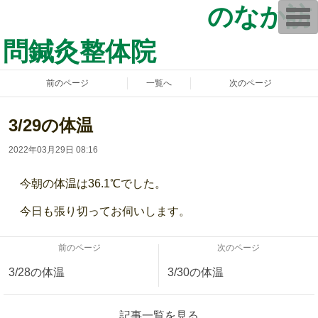
のなか訪
T
o
g
問鍼灸整体院
g
l
e
n
前のページ
一覧へ
次のページ
a
v
i
g
3/29の体温
a
t
2022年03月29日 08:16
i
o
n
今朝の体温は36.1℃でした。
今日も張り切ってお伺いします。
前のページ
次のページ
3/28の体温
3/30の体温
記事一覧を見る