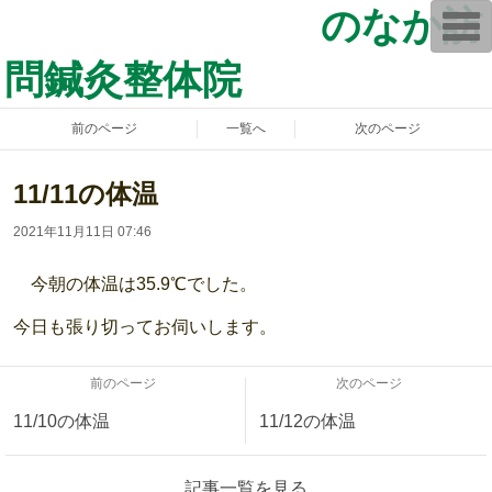
のなか訪
T
o
g
問鍼灸整体院
g
l
e
n
前のページ
一覧へ
次のページ
a
v
i
g
11/11の体温
a
t
2021年11月11日 07:46
i
o
n
今朝の体温は35.9℃でした。
今日も張り切ってお伺いします。
前のページ
次のページ
11/10の体温
11/12の体温
記事一覧を見る