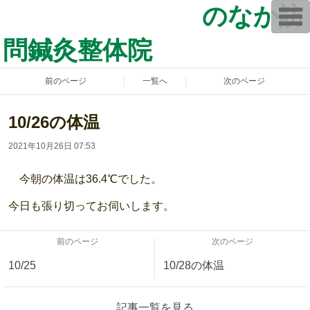
のなか訪
T
o
g
問鍼灸整体院
g
l
e
n
前のページ
一覧へ
次のページ
a
v
i
g
10/26の体温
a
t
2021年10月26日 07:53
i
o
n
今朝の体温は36.4℃でした。
今日も張り切ってお伺いします。
前のページ
次のページ
10/25
10/28の体温
記事一覧を見る