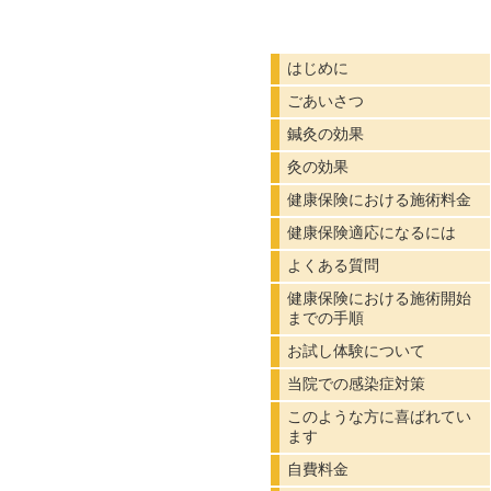
のな
はじめに
ごあいさつ
鍼灸の効果
灸の効果
健康保険における施術料金
健康保険適応になるには
よくある質問
健康保険における施術開始
までの手順
お試し体験について
当院での感染症対策
このような方に喜ばれてい
ます
自費料金