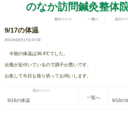
か訪問鍼灸整体
前のページ
一覧へ
次のペ
9/17の体温
2021年09月17日 07:09
今朝の体温は36.4℃でした。
台風が近付いているので調子が悪いです。
お灸して今日も張り切ってお伺いします。
前のページ
一覧へ
9/16の体温
9/18