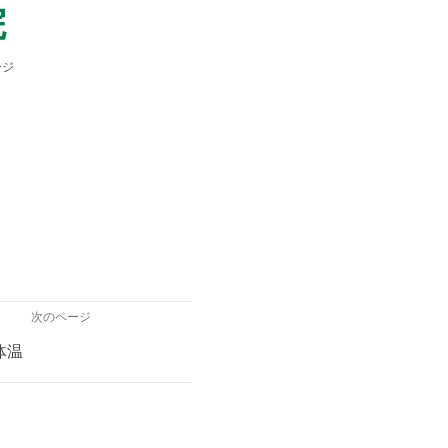
院
ージ
次のページ
の体温