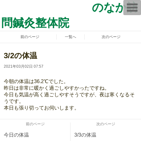
のなか訪
T
o
g
問鍼灸整体院
g
l
e
n
前のページ
一覧へ
次のページ
a
v
i
g
3/2の体温
a
t
2021年03月02日 07:57
i
o
n
今朝の体温は36.2℃でした。
昨日は非常に暖かく過ごしやすかったですね。
今日も気温が高く過ごしやすそうですが、夜は寒くなるそ
うです。
本日も張り切ってお伺いします。
前のページ
次のページ
今日の体温
3/3の体温