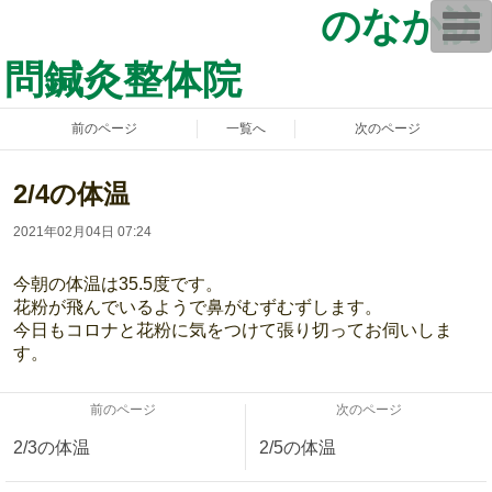
のなか訪
T
o
g
問鍼灸整体院
g
l
e
n
前のページ
一覧へ
次のページ
a
v
i
g
2/4の体温
a
t
2021年02月04日 07:24
i
o
n
今朝の体温は35.5度です。
花粉が飛んでいるようで鼻がむずむずします。
今日もコロナと花粉に気をつけて張り切ってお伺いしま
す。
前のページ
次のページ
2/3の体温
2/5の体温